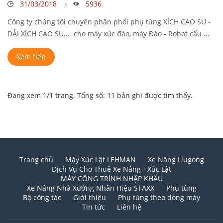
31/03/2018
5936
Công ty chúng tôi chuyên phân phối phụ tùng XÍCH CAO SU -
DẢI XÍCH CAO SU... cho máy xúc đào, máy Đào - Robot cẩu ...
Xem tiếp
Đang xem 1/1 trang. Tổng số: 11 bản ghi được tìm thấy.
Trang chủ
Máy Xúc Lật LEHMAN
Xe Nâng Liugong
Dịch Vụ Cho Thuê Xe Nâng - Xúc Lật
MÁY CÔNG TRÌNH NHẬP KHẨU
Xe Nâng Nhà Xưởng Nhãn Hiệu STAXX
Phụ tùng
Bộ công tác
Giới thiệu
Phụ tùng theo dòng máy
Tin tức
Liên hệ