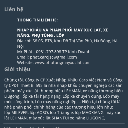
Liên hệ
THÔNG TIN LIÊN HỆ:
NHẬP KHẨU VÀ PHÂN PHỐI MÁY XÚC LẬT, XE
NÂNG, PHỤ TÙNG , LỐP
Địa chỉ: Số 05, BT8, Khu Đô Thị Văn Phú, Hà Đông, Hà
Nội
Mr Phát - 0931.797.898 TP Kinh Doanh
Email: phat.carojsc@gmail.com
Website:
www.phutungmayxuclat.com
Giới thiệu
Chúng tôi, Công ty CP Xuất Nhập Khẩu Caro Việt Nam và Công
ty CPĐT Thiết Bị 595 là nhà nhập khẩu chuyên nghiệp các sản
phẩm máy xúc lật thương hiệu LEHMAN, xe nâng thương hiệu
Liugong, lốp xe tải hạng nặng, Lốp xe chuyên dụng, Lốp máy
móc công trình, Lốp máy nông nghiệp,... Hiện tại chúng tôi là
nhà phân phối chính hãng của các thương hiệu lớn như:
lốp MILEVER, lốp AOSO, lốp Triangle, lốp MAOXIANG, máy xúc
lật LEHMAN, máy xúc lật SHANTUI xe nâng LIUGONG,