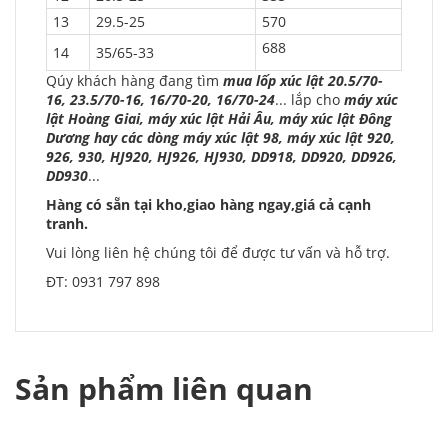
13
29.5-25
570
688
14
35/65-33
Qúy khách hàng đang tìm
mua lốp xúc lật 20.5/70-
16, 23.5/70-16, 16/70-20, 16/70-24
... lắp cho
máy xúc
lật Hoàng Giai, máy xúc lật Hải Âu, máy xúc lật Đông
Dương hay các dòng máy xúc lật 98, máy xúc lật 920,
926, 930, HJ920, HJ926, HJ930, DD918, DD920, DD926,
DD930
...
Hàng có sẵn tại kho,giao hàng ngay,giá cả cạnh
tranh.
Vui lòng liên hệ chúng tôi để được tư vấn và hỗ trợ.
ĐT: 0931 797 898
Sản phẩm liên quan