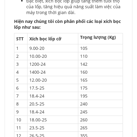
Đặc biệt, xích bọc lốp giúp tăng thêm tuổi thọ
của lốp, tăng hiệu quả năng suất làm việc của
máy trong thời gian dài.
Hiện nay chúng tôi còn phân phối các loại xích bọc
lốp như sau:
Trọng lượng (Kg)
STT
Xích bọc lốp cỡ
1
9.00-20
105
2
10.00-20
110
3
1200-24
142
4
1400-24
160
5
12.00-20
165
6
17.5-25
175
7
18.4-24
195
8
20.5-25
240
9
18.4-24
245
10
18.00-25
260
11
23.5-25
265
12
26.5-25
355