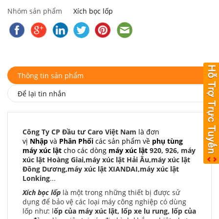
Nhóm sản phẩm
Xích bọc lốp
Thông tin sản phẩm
Để lại tin nhắn
Công Ty CP Đầu tư Caro Việt Nam
là đơn
vị
Nhập
và
Phân Phối
các sản phẩm về
phụ tùng
máy xúc lật
cho các dòng
máy xúc lật
920, 926, máy
xúc lật Hoàng Giai,máy xúc lật Hải Âu,máy xúc lật
Đông Dương,máy xúc lật XIANDAI,máy xúc lật
Lonking
...
Xích bọc lốp
là một trong những thiết bị được sử
dụng để bảo vệ các loại máy công nghiệp có dùng
lốp như: l
ốp của máy xúc lật, lốp xe lu rung, lốp của