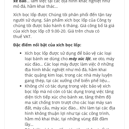
xe đào
… làm việc tại các địa hình khắc nghiệt như
mỏ đá, hầm khai thác…
Xích bọc lốp được Chúng tôi phân phối đến tận tay
người sử dụng. Sản phẩm xích bọc lốp của Công ty
chúng tôi được bảo hành 6 tháng. Giá công bố là giá
của xích bọc lốp cỡ 9.00-20. Giá trên chưa có
thuế VAT.
Đặc điểm nổi bật của xích bọc lốp:
Xích bọc lốp được sử dụng để bảo vệ các loại
loại bánh xe dùng cho
máy xúc lật
, xe oto, máy
xúc đào… Các loại máy được làm việc ở những
địa hình khắc nghiệt như mỏ đá, hầm khai
thác quặng kim loại, trong các nhà máy luyện
gang thép, tại các xưởng chế biến phế liệu…
Không chỉ có tác dụng trong việc bảo vệ xích
bọc lốp mà nó còn có tác dụng trong việc tăng
diện tích tiếp xúc cho bánh xe, tăng thêm độ
ma sát chống trơn trượt cho các loại máy san
đất, máy cẩu, máy xúc đào… Khi làm tại các địa
hình không thuận lợi như tại các công trình,
hầm mỏ khai thác, tại những vùng đất đầm
lầy…