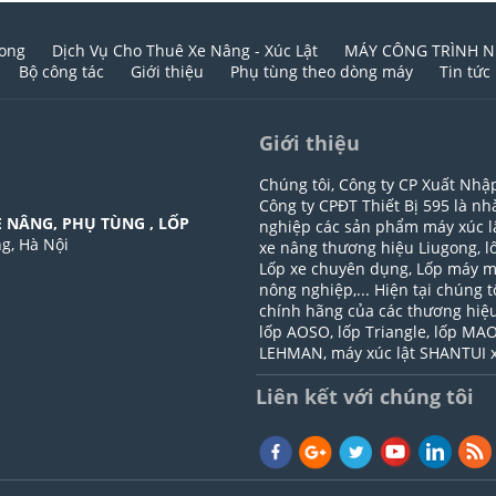
gong
Dịch Vụ Cho Thuê Xe Nâng - Xúc Lật
MÁY CÔNG TRÌNH N
Bộ công tác
Giới thiệu
Phụ tùng theo dòng máy
Tin tức
Giới thiệu
Chúng tôi, Công ty CP Xuất Nhậ
Công ty CPĐT Thiết Bị 595 là n
E NÂNG, PHỤ TÙNG , LỐP
nghiệp các sản phẩm máy xúc 
ng, Hà Nội
xe nâng thương hiệu Liugong, lố
Lốp xe chuyên dụng, Lốp máy m
nông nghiệp,... Hiện tại chúng 
chính hãng của các thương hiệu
lốp AOSO, lốp Triangle, lốp MA
LEHMAN, máy xúc lật SHANTUI 
Liên kết với chúng tôi