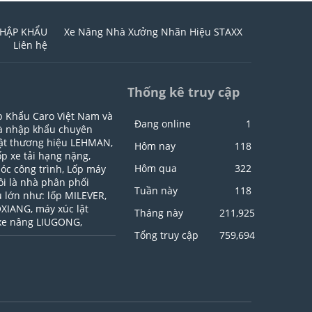
HẬP KHẨU
Xe Nâng Nhà Xưởng Nhãn Hiệu STAXX
Liên hệ
Thống kê truy cập
p Khẩu Caro Việt Nam và
Đang online
1
hà nhập khẩu chuyên
lật thương hiệu LEHMAN,
Hôm nay
118
p xe tải hạng nặng,
Hôm qua
322
óc công trình, Lốp máy
tôi là nhà phân phối
Tuần này
118
 lớn như: lốp MILEVER,
OXIANG, máy xúc lật
Tháng này
211,925
xe nâng LIUGONG,
Tổng truy cập
759,694