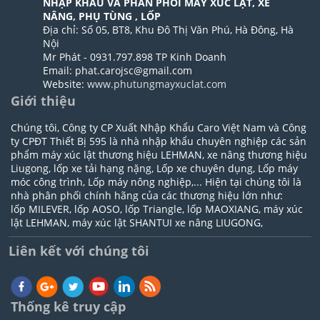
NHẬP KHẨU VÀ PHÂN PHỐI MÁY XÚC LẬT, XE
NÂNG, PHỤ TÙNG , LỐP
Địa chỉ: Số 05, BT8, Khu Đô Thị Văn Phú, Hà Đông, Hà
Nội
Mr Phát - 0931.797.898 TP Kinh Doanh
Email: phat.carojsc@gmail.com
Website:
www.phutungmayxuclat.com
Giới thiệu
Chúng tôi, Công ty CP Xuất Nhập Khẩu Caro Việt Nam và Công
ty CPĐT Thiết Bị 595 là nhà nhập khẩu chuyên nghiệp các sản
phẩm máy xúc lật thương hiệu LEHMAN, xe nâng thương hiệu
Liugong, lốp xe tải hạng nặng, Lốp xe chuyên dụng, Lốp máy
móc công trình, Lốp máy nông nghiệp,... Hiện tại chúng tôi là
nhà phân phối chính hãng của các thương hiệu lớn như:
lốp MILEVER, lốp AOSO, lốp Triangle, lốp MAOXIANG, máy xúc
lật LEHMAN, máy xúc lật SHANTUI xe nâng LIUGONG,
Liên kết với chúng tôi
Thống kê truy cập