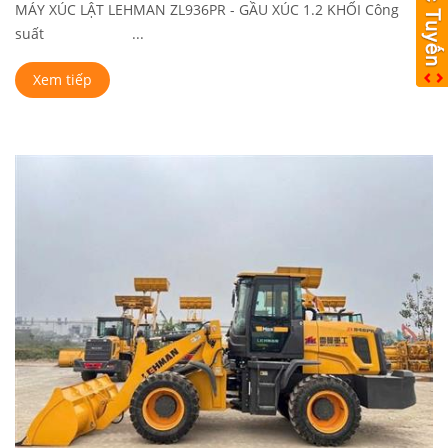
MÁY XÚC LẬT LEHMAN ZL936PR - GẦU XÚC 1.2 KHỐI Công
suất ...
Xem tiếp