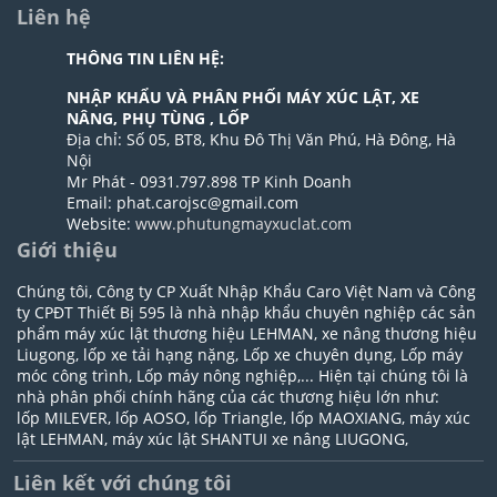
Liên hệ
THÔNG TIN LIÊN HỆ:
NHẬP KHẨU VÀ PHÂN PHỐI MÁY XÚC LẬT, XE
NÂNG, PHỤ TÙNG , LỐP
Địa chỉ: Số 05, BT8, Khu Đô Thị Văn Phú, Hà Đông, Hà
Nội
Mr Phát - 0931.797.898 TP Kinh Doanh
Email: phat.carojsc@gmail.com
Website:
www.phutungmayxuclat.com
Giới thiệu
Chúng tôi, Công ty CP Xuất Nhập Khẩu Caro Việt Nam và Công
ty CPĐT Thiết Bị 595 là nhà nhập khẩu chuyên nghiệp các sản
phẩm máy xúc lật thương hiệu LEHMAN, xe nâng thương hiệu
Liugong, lốp xe tải hạng nặng, Lốp xe chuyên dụng, Lốp máy
móc công trình, Lốp máy nông nghiệp,... Hiện tại chúng tôi là
nhà phân phối chính hãng của các thương hiệu lớn như:
lốp MILEVER, lốp AOSO, lốp Triangle, lốp MAOXIANG, máy xúc
lật LEHMAN, máy xúc lật SHANTUI xe nâng LIUGONG,
Liên kết với chúng tôi