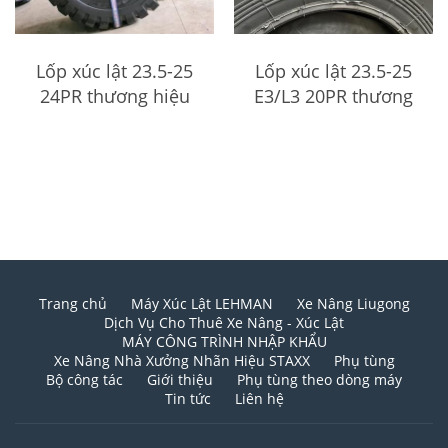
Lốp xúc lật 23.5-25
Lốp xúc lật 23.5-25
24PR thương hiệu
E3/L3 20PR thương
AOSO
hiệu ARMOUR
Trang chủ
Máy Xúc Lật LEHMAN
Xe Nâng Liugong
Dịch Vụ Cho Thuê Xe Nâng - Xúc Lật
MÁY CÔNG TRÌNH NHẬP KHẨU
Xe Nâng Nhà Xưởng Nhãn Hiệu STAXX
Phụ tùng
Bộ công tác
Giới thiệu
Phụ tùng theo dòng máy
Tin tức
Liên hệ