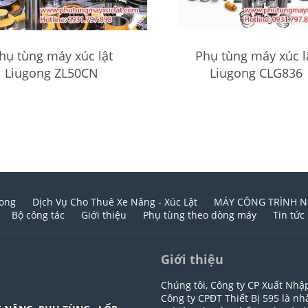
hụ tùng máy xúc lật
Phụ tùng máy xúc l
Liugong ZL50CN
Liugong CLG836
gong
Dịch Vụ Cho Thuê Xe Nâng - Xúc Lật
MÁY CÔNG TRÌNH N
Bộ công tác
Giới thiệu
Phụ tùng theo dòng máy
Tin tức
Giới thiệu
Chúng tôi, Công ty CP Xuất Nhậ
Công ty CPĐT Thiết Bị 595 là n