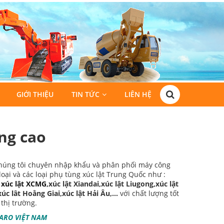
GIỚI THIỆU
TIN TỨC
LIÊN HỆ
ng cao
húng tôi chuyên nhập khẩu và phân phối máy công
 loại và các loại phụ tùng xúc lật Trung Quốc như :
 xúc lật XCMG
,xúc lật Xiandai,xúc lật Liugong,xúc lật
úc lât Hoằng Giai,xúc lật Hải Âu,...
với chất lượng tốt
 thị trường.
CARO VIỆT NAM