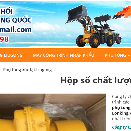
G LIUGONG
MÁY CÔNG TRÌNH NHẬP KHẨU
PHỤ TÙNG
Phụ tùng xúc lật Liugong
Hộp số chất lượ
Công ty c
trình các
phụ tùng
Lonking,x
nhất trên
Công ty 