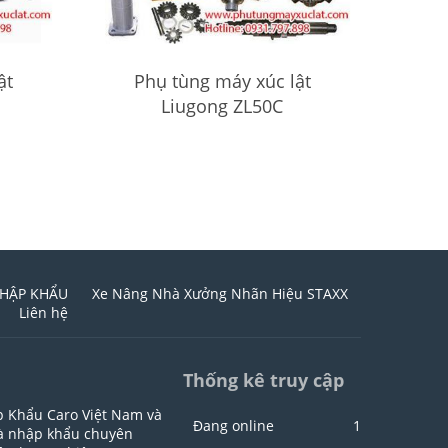
ật
Phụ tùng máy xúc lật
Liugong ZL50C
HẬP KHẨU
Xe Nâng Nhà Xưởng Nhãn Hiệu STAXX
Liên hệ
Thống kê truy cập
p Khẩu Caro Việt Nam và
Đang online
1
hà nhập khẩu chuyên