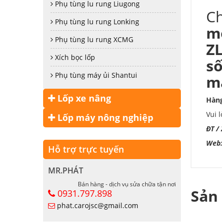
Phụ tùng lu rung Liugong
Ch
Phụ tùng lu rung Lonking
mo
Phụ tùng lu rung XCMG
ZL
Xích bọc lốp
số
Phụ tùng máy ủi Shantui
má
Lốp xe nâng
Hàng
Vui 
Lốp máy nông nghiệp
ĐT /
Web
Hỗ trợ trực tuyến
MR.PHÁT
Bán hàng - dịch vụ sửa chữa tận nơi
Sản
0931.797.898
phat.carojsc@gmail.com