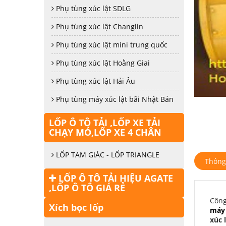
Phụ tùng xúc lật SDLG
Phụ tùng xúc lật Changlin
Phụ tùng xúc lật mini trung quốc
Phụ tùng xúc lật Hoằng Giai
Phụ tùng xúc lật Hải Âu
Phụ tùng máy xúc lật bãi Nhật Bản
LỐP Ô TÔ TẢI ,LỐP XE TẢI
CHẠY MỎ,LỐP XE 4 CHÂN
LỐP TAM GIÁC - LỐP TRIANGLE
Thông
LỐP Ô TÔ TẢI HIỆU AGATE
,LỐP Ô TÔ GIÁ RẺ
Công
Xích bọc lốp
máy 
xúc 