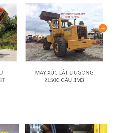
U
MÁY XÚC LẬT LIUGONG
Máy
8T
ZL50C GẦU 3M3
X