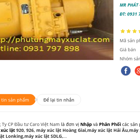
MR PHÁT -
ĐT: 0931 
Mã sản 
Giá bán
Nhóm sả
 tin sản phẩm
Để lại tin nhắn
 Ty CP Đầu tư Caro Việt Nam
là đơn vị
Nhập
và
Phân Phối
các sản
xúc lật
920, 926, máy xúc lật Hoàng Giai,máy xúc lật Hải Âu,má
lật Lonking,máy xúc lật SDLG,
...